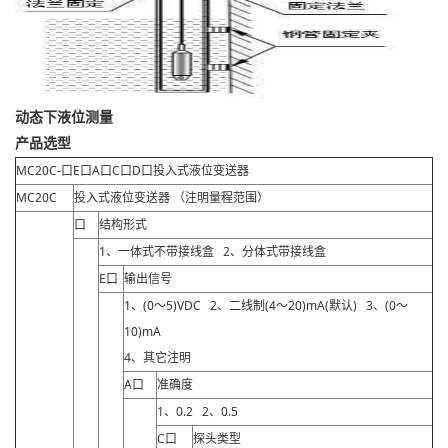
动态下液位测量
产品选型
MC20C
-口E口A口C口D口投入式液位变送器
MC20C
投入式液位变送器 （注明量程范围）
口
结构形式
1、一体式不带接线盒 2、分体式带接线盒
E口
输出信号
1、(0～5)VDC 2、二线制(4～20)mA(默认) 3、(0～
10)mA
4、其它注明
A口
准确度
1、0.2 2、0.5
C口
探头类型