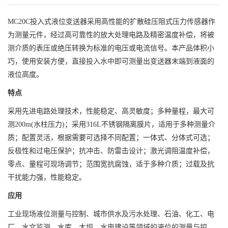
MC20C
投入式液位变送器采用高性能的扩散硅压阻式压力传感器作
为测量元件，经过高可靠性的放大处理电路及精密温度补偿，将被
测介质的表压或绝压转换为标准的电压或电流信号。本产品体积小
巧，使用安装方便，直接投入水中即可测量出变送器末端到液面的
液位高度。
特点
采用先进电路处理技术，性能稳定、高灵敏度；多种量程，最大可
测200m(水柱压力)；采用316L不锈钢隔离膜片，适用于多种测量介
质；配置灵活，根据需要可选择不同配置；一体式、分体式可选；
反极性和过电压保护；抗冲击、防雷击设计；激光调阻温度补偿，
零点、量程可现场调节；范围宽抗腐蚀，适于多种介质；过载及抗
干扰能力强，性能稳定。
应用
工业现场液位测量与控制、城市供水及污水处理、石油、化工、电
厂、水文监测、水库、大坝、水电建设等领域的液位的测量与控