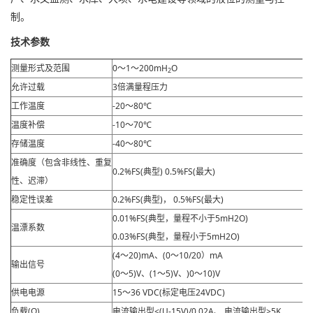
制。
技术参数
测量形式及范围
0～1～200mH
O
2
允许过载
3倍满量程压力
工作温度
-20～80℃
温度补偿
-10～70℃
存储温度
-40～80℃
准确度（包含非线性、重复
0.2%FS(典型) 0.5%FS(最大)
性、迟滞）
稳定性误差
0.2%FS(典型)， 0.5%FS(最大)
0.01%FS(典型，量程不小于5mH2O)
温漂系数
0.03%FS(典型，量程小于5mH2O)
(4～20)mA、(0～10/20）mA
输出信号
(0～5)V、(1～5)V、)0～10)V
供电电源
15～36 VDC(标定电压24VDC)
负载(Ω)
电流输出型<(U-15V)/0.02A、 电流输出型>5K