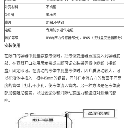
外壳材料
不锈钢
O型圈
氟橡胶
膜片
316L不锈钢
电缆
专用防水透气电缆
防护等级
IP68(压力传感器部分)，IP65（接线盒变送器部分）
安装使用
在敞口的容器中测量静态液位时，把液位变送器直接投入到容器底
部，在容器开口处用尼龙带或三脚可调安装架等将电缆线（接线
盒）固定即可。在流动的液体中测量液位时，因介质波动较大，可
以在液体中插入一根Φ45mm的钢管，同时在水流方向的反面不同高
度的管壁上打若干小孔，使液体流入管内。另一种方法是在液体底
部加装阻尼装置，以过滤泥沙和消除动态压力和波浪对测量的影
响。