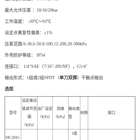
最大允许压差 ：10/16/20bar
工作温度： -20℃～93℃
设定点重复性偏差：±1%
压差范围:6-30,6-50,8-100,12-200,20-300kPa
外壳防护等级： IP54
连接口： 1/4"SAE（7/16”-20UNF），G1/4"
输出形式：1组或2组SPDT（
单刀双掷
）干触点输出
选型
设定差压
值调节范
出厂设定
回差
输出类
型号
材质
接口
围
（KPa）
（KPa）
型
（KPa）
1组
MC2041-