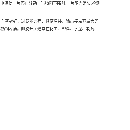
断电源使叶片停止转动。当物料下降时,叶片阻力消失,检测
具有密封好、过载能力强、轻便易装、输出接点容量大等
不锈钢材质。阻旋开关通常在化工、塑料、水泥、制药、