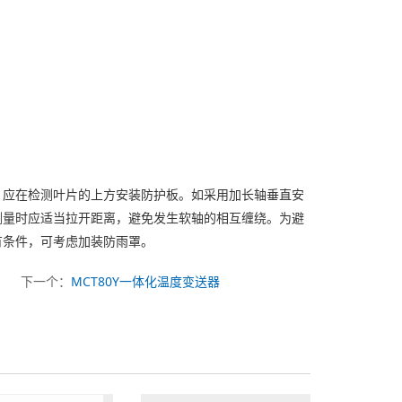
，应在检测叶片的上方安装防护板。如采用加长轴垂直安
测量时应适当拉开距离，避免发生软轴的相互缠绕。为避
有条件，可考虑加装防雨罩。
下一个：
MCT80Y一体化温度变送器