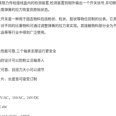
该阻力传给接线盒内的检测装置,检测装置则相外输出一个开关信号,并切
依靠弹簧的拉力恢复到原始状态。
位开关是一种用于固态物料包括粉状、粒状、胶状等物位控制的仪表，它
针对不同的比重物料可通过调整弹簧的拉力来实现。其接触物料部分全为
食品等等行业中得到广泛使用。
达性能可靠,三个轴承支撑运行更安全
油封设计可以防粉尘沿轴渗入
定可靠、且扭力大小可以调节
叶片、长度皆可接受订制
V/AC，110/AC，24V/DC
:4W