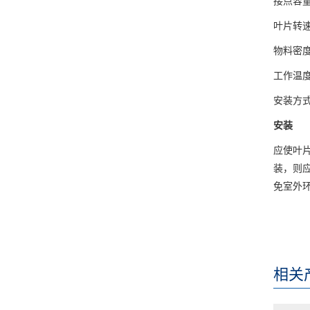
接点容量:
叶片转速:
物料密度:≥
工作温度:
安装方
安装
应使叶
装，则
免室外
相关