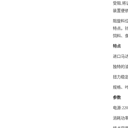
受阻,将
装置便
阻旋料
特点。
饲料、
特点
进口马
独特的
扭力稳
规格、
参数
电源:220
消耗功率