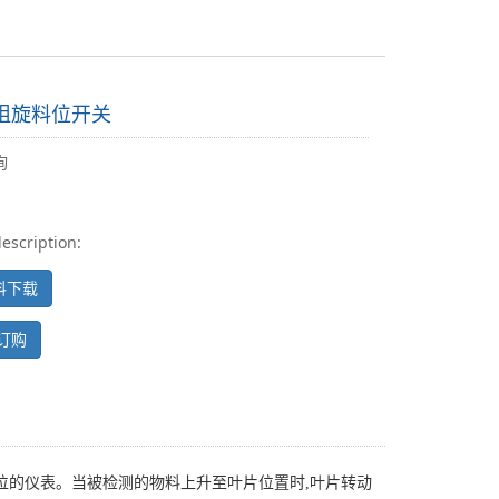
X阻旋料位开关
询
escription:
料下载
订购
位的仪表。当被检测的物料上升至叶片位置时,叶片转动