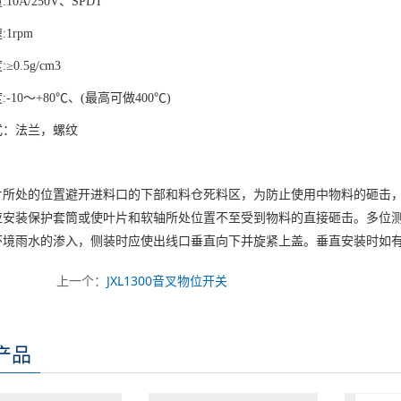
10A/250V、SPDT
1rpm
0.5g/cm3
-10～+80℃、(最高可做400℃)
式：法兰，螺纹
片所处的位置避开进料口的下部和料仓死料区，为防止使用中物料的砸击
应安装保护套筒或使叶片和软轴所处位置不至受到物料的直接砸击。多位
环境雨水的渗入，侧装时应使出线口垂直向下并旋紧上盖。垂直安装时如
上一个：
JXL1300音叉物位开关
产品